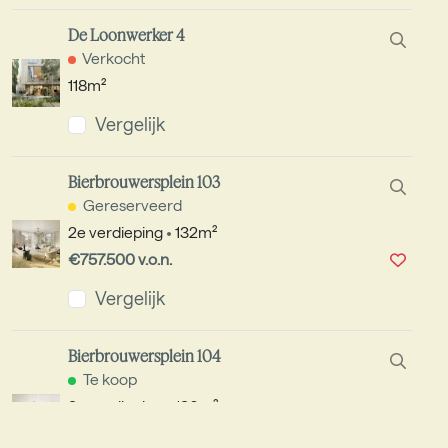
De Loonwerker 4
Verkocht
118m²
Vergelijk
Bierbrouwersplein 103
Gereserveerd
2e verdieping
132m²
€757.500 v.o.n.
Vergelijk
Bierbrouwersplein 104
Te koop
2e verdieping
130m²
€770.000 v.o.n.